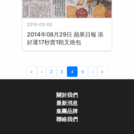
2016-03-03
2014年08月29日 蘋果日報 添
好運17秒賣1顆叉燒包
«
‹
2
3
4
5
›
»
關於我們
最新消息
集團品牌
聯絡我們