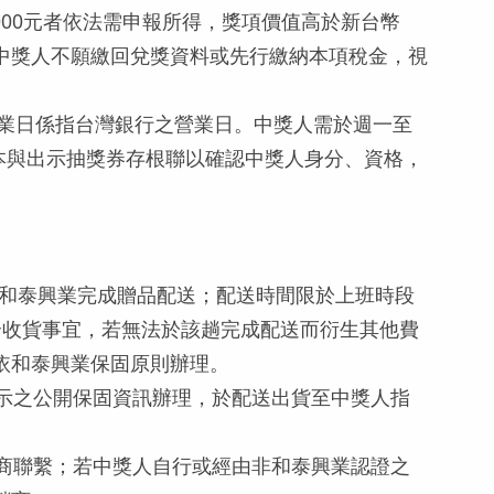
000元者依法需申報所得，獎項價值高於新台幣
若中獎人不願繳回兌獎資料或先行繳納本項稅金，視
營業日係指台灣銀行之營業日。中獎人需於週一至
分證正本與出示抽獎券存根聯以確認中獎人身分、資格，
，由和泰興業完成贈品配送；配送時間限於上班時段
配合收貨事宜，若無法於該趟完成配送而衍生其他費
依和泰興業保固原則辦理。
所示之公開保固資訊辦理，於配送出貨至中獎人指
銷商聯繫；若中獎人自行或經由非和泰興業認證之