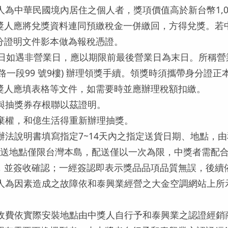
獎人為中華民國境內居住之個人者，獎項價值高於新台幣1,
額；中獎人應將兌獎資料連同預繳稅金一併繳回，方得兌獎。
分證明文件影本做為報稅憑證。
限末日如遇非營業日，應以期限前最後營業日為末日。所稱
重慶南路一段99 號9樓) 辦理領獎手續。領獎時須攜帶身
獎人應填表格等文件，如需要時並應辦理稅額扣繳。
本與抽獎券存根聯以茲證明。
同棄權，和億生活得重新辦理抽獎。
獎辦法說明書填寫指定7~14天內之指定送貨日期、地點
時段，配送地點僅限台灣本島，配送僅以一次為限，中獎者需
，並簽收確認；一經簽認即表示獎品品項品質無誤，後續
非人為因素造成之故障依和泰興業經營之大金空調網站上
與收費依實際安裝地點由中獎人自行予和泰興業之認證經