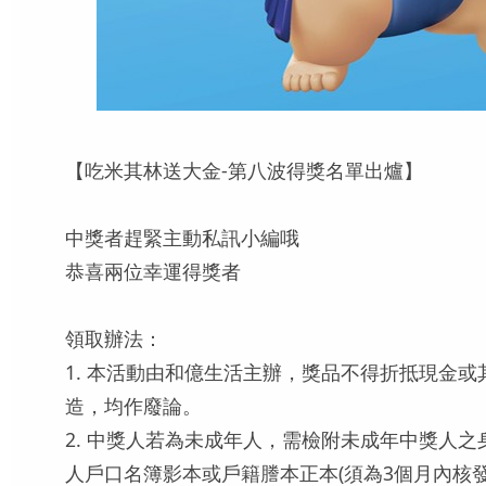
【吃米其林送大金-第八波得獎名單出爐】
中獎者趕緊主動私訊小編哦
恭喜兩位幸運得獎者
領取辦法：
1. 本活動由和億生活主辦，獎品不得折抵現金
造，均作廢論。
2. 中獎人若為未成年人，需檢附未成年中獎人
人戶口名簿影本或戶籍謄本正本(須為3個月內核發