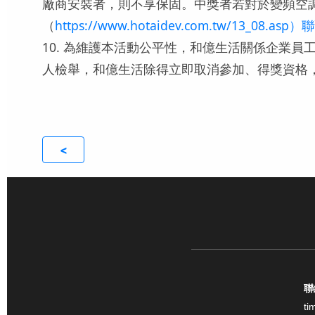
廠商安裝者，則不享保固。中獎者若對於變頻空
（
https://www.hotaidev.com.t
10. 為維護本活動公平性，和億生活關係企業
人檢舉，和億生活除得立即取消參加、得獎資格
<
聯
ti