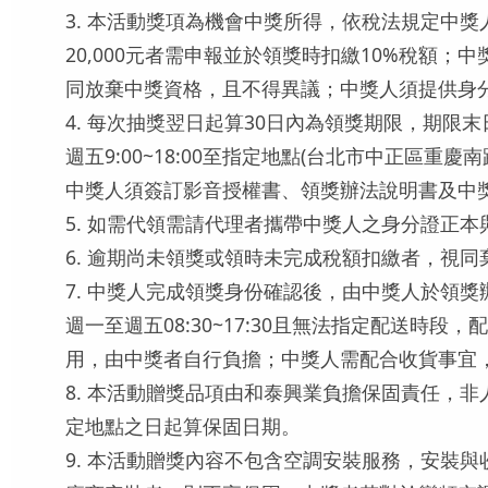
3. 本活動獎項為機會中獎所得，依稅法規定中
20,000元者需申報並於領獎時扣繳10%稅
同放棄中獎資格，且不得異議；中獎人須提供身
4. 每次抽獎翌日起算30日內為領獎期限，期
週五9:00~18:00至指定地點(台北市中正區
中獎人須簽訂影音授權書、領獎辦法說明書及中
5. 如需代領需請代理者攜帶中獎人之身分證正
6. 逾期尚未領獎或領時未完成稅額扣繳者，視
7. 中獎人完成領獎身份確認後，由中獎人於領
週一至週五08:30~17:30且無法指定配送
用，由中獎者自行負擔；中獎人需配合收貨事宜
8. 本活動贈獎品項由和泰興業負擔保固責任，
定地點之日起算保固日期。
9. 本活動贈獎內容不包含空調安裝服務，安裝