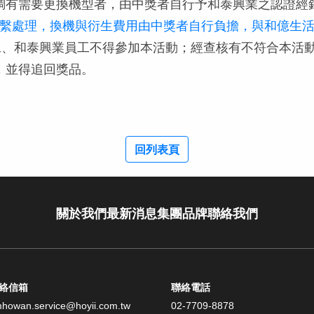
調有需要更換機型者，由中獎者自行予和泰興業之認證經
w/13_08.asp）聯繫處理，換機與衍生費用由中獎者自行負擔
員工、和泰興業員工不得參加本活動；經查核有不符合本活
，並得追回獎品。
回列表頁
關於我們
最新消息
集團品牌
聯絡我們
絡信箱
聯絡電話
mhowan.service@hoyii.com.tw
02-7709-8878