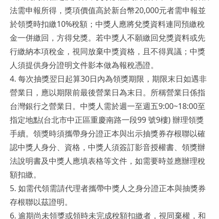
法需申報所得，獎項價值高於新台幣20,000元者需申報並
於領獎時扣繳10%稅額；中獎人應將兌獎資料連同預繳稅
金一併繳回，方得兌獎。若中獎人不願繳回兌獎資料或先
行繳納本項稅金，視同放棄中獎資格，且不得異議；中獎
人須提供身分證明文件影本做為報稅憑證。
4. 每次抽獎翌日起算30日內為領獎期限，期限末日如遇非
營業日，應以期限前最後營業日為末日。所稱營業日係指
台灣銀行之營業日。中獎人需於週一至週五9:00~18:00至
指定地點(台北市中正區重慶南路一段99 號9樓) 辦理領獎
手續。領獎時須攜帶身分證正本與出示抽獎券存根聯以確
認中獎人身分、資格，中獎人須簽訂影音授權書、領獎辦
法說明書及中獎人應填表格等文件，如需要時並應辦理稅
額扣繳。
5. 如需代領需請代理者攜帶中獎人之身分證正本與抽獎券
存根聯以茲證明。
6. 逾期尚未領獎或領時未完成稅額扣繳者，視同棄權，和