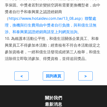
享保固。中獎者若對於變頻空調有需要更換機型者，由中
獎者自行予和泰興業之認證經銷商
（
https://www.hotaidev.com.tw/13_08.asp）聯繫處
理，換機與衍生費用由中獎者自行負擔，與和億生活無
涉。和泰興業認證經銷商請至上列網頁洽詢。
10. 為維護本活動公平性，和億生活關係企業員工、和泰
興業員工不得參加本活動；經查核有不符合本活動規定之
參加資格者，一經和億生活發現或經第三人檢舉，和億生
活除得立即取消參加、得獎資格，並得追回獎品。
<
回列表頁
>
關於我們
最新消息