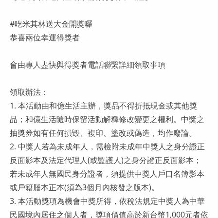
#吃米其林送大金開獎囉
恭喜兩位幸運得獎者
會由專人盡快與得獎者電話聯繫詳細領取事項
領取辦法：
1. 本活動由和億生活主辦，獎品不得折抵現金或其他獎
品；和億生活隨時保留活動解釋修改變更之權利。中獎之
抽獎券如有任何損毀、複印、塗改或偽造，均作廢論。
2. 中獎人若為未成年人，需檢附未成年中獎人之身分證正
反面影本及法定代理人(或監護人)之身分證正反面影本；
若未成年人無國民身分證者，須提供中獎人戶口名簿影本
或戶籍謄本正本(須為3個月內核發之版本)。
3. 本活動獎項為機會中獎所得，依稅法規定中獎人為中華
民國境內居住之個人者，獎項價值高於新台幣1,000元者依