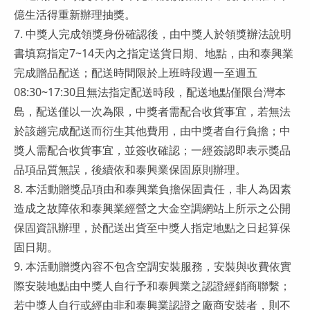
億生活得重新辦理抽獎。
7. 中獎人完成領獎身份確認後，由中獎人於領獎辦法說明
書填寫指定7~14天內之指定送貨日期、地點，由和泰興業
完成贈品配送；配送時間限於上班時段週一至週五
08:30~17:30且無法指定配送時段，配送地點僅限台灣本
島，配送僅以一次為限，中獎者需配合收貨事宜，若無法
於該趟完成配送而衍生其他費用，由中獎者自行負擔；中
獎人需配合收貨事宜，並簽收確認；一經簽認即表示獎品
品項品質無誤，後續依和泰興業保固原則辦理。
8. 本活動贈獎品項由和泰興業負擔保固責任，非人為因素
造成之故障依和泰興業經營之大金空調網站上所示之公開
保固資訊辦理，於配送出貨至中獎人指定地點之日起算保
固日期。
9. 本活動贈獎內容不包含空調安裝服務，安裝與收費依實
際安裝地點由中獎人自行予和泰興業之認證經銷商聯繫；
若中獎人自行或經由非和泰興業認證之廠商安裝者，則不